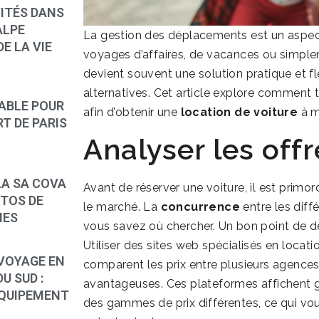
VITÉS DANS
ALPE
La gestion des déplacements est un aspect e
E LA VIE
voyages d’affaires, de vacances ou simplem
devient souvent une solution pratique et fl
alternatives. Cet article explore comment ti
ABLE POUR
afin d’obtenir une
location de voiture
à m
T DE PARIS
Analyser les off
LA SA COVA
Avant de réserver une voiture, il est primo
OTOS DE
le marché. La
concurrence
entre les diff
IES
vous savez où chercher. Un bon point de dé
Utiliser des sites web spécialisés en
locati
VOYAGE EN
comparent les prix entre plusieurs agence
U SUD :
avantageuses. Ces plateformes affichent 
ÉQUIPEMENT
des gammes de prix différentes, ce qui vou