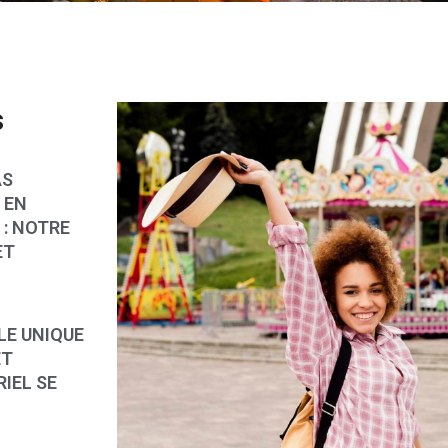
s
AS
 EN
: NOTRE
ET
LE UNIQUE
ET
IEL SE