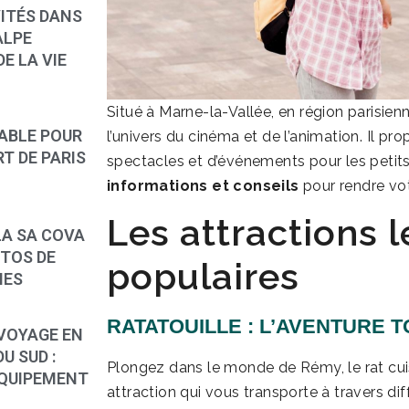
VITÉS DANS
ALPE
E LA VIE
Situé à Marne-la-Vallée, en région parisien
ABLE POUR
l’univers du cinéma et de l’animation. Il pr
T DE PARIS
spectacles et d’événements pour les petit
informations et conseils
pour rendre vot
Les attractions l
LA SA COVA
OTOS DE
populaires
IES
RATATOUILLE : L’AVENTURE
VOYAGE EN
U SUD :
Plongez dans le monde de Rémy, le rat cuis
ÉQUIPEMENT
attraction qui vous transporte à travers di