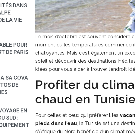
VITÉS DANS
ALPE
E LA VIE
Le mois d’octobre est souvent considéré 
ABLE POUR
moment où les températures commencent à 
T DE PARIS
chatoyantes. Mais c’est également un exce
soleil et découvrir des destinations inédites
idées pour vous aider à trouver l’endroit i
LA SA COVA
Profiter du clim
OTOS DE
IES
chaud en Tunisi
VOYAGE EN
Pour celles et ceux qui préfèrent les
vacan
U SUD :
pieds dans l’eau
, la Tunisie est une des
ÉQUIPEMENT
d’Afrique du Nord bénéficie d’un climat m