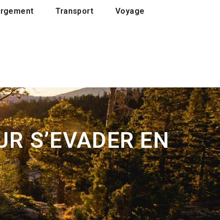
rgement
Transport
Voyage
UR S’EVADER EN